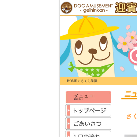
HOME > さくら学園
さ