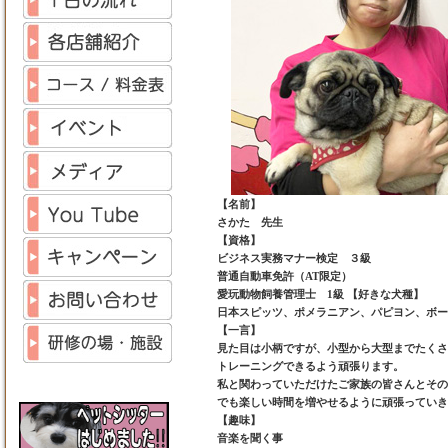
【名前】
さかた 先生
【資格】
ビジネス実務マナー検定 ３級
普通自動車免許（AT限定）
愛玩動物飼養管理士 1級 【好きな犬種】
日本スピッツ、ポメラニアン、パピヨン、ボー
【一言】
見た目は小柄ですが、小型から大型までたくさ
トレーニングできるよう頑張ります。
私と関わっていただけたご家族の皆さんとその
でも楽しい時間を増やせるように頑張っていき
【趣味】
音楽を聞く事