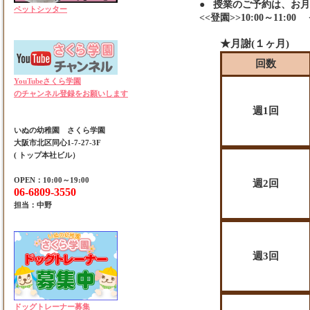
●
授業のご予約は、お月
ペットシッター
<<登園>>10:00～11:00 
★月謝(１ヶ月)
回数
YouTubeさくら学園
のチャンネル登録をお願いします
週1回
いぬの幼稚園 さくら学園
大阪市北区同心1-7-27-3F
( トップ本社ビル）
OPEN：10:00～19:00
週2回
06-6809-3550
担当：中野
週3回
ドッグトレーナー募集