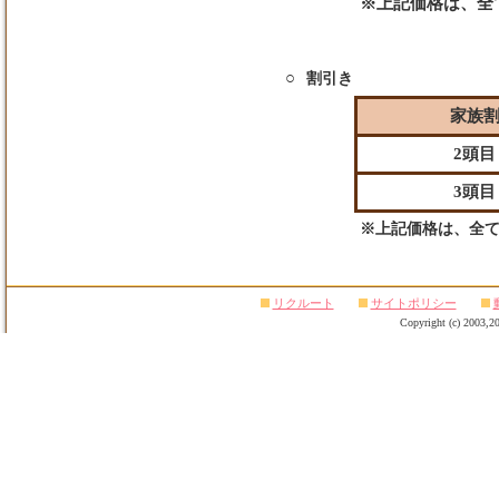
※上記価格は、全
○
割引き
家族
2頭目
3頭目
※上記価格は、全
リクルート
サイトポリシー
Copyright (c) 2003,20